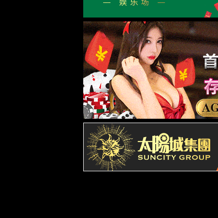
加工能力
产品中心
光学玻璃
面板玻璃
原材料