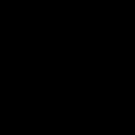
观察窗
非球面透镜
棱镜
鲍威尔棱镜
电子后视镜盖板
摩托车电子仪表盖板